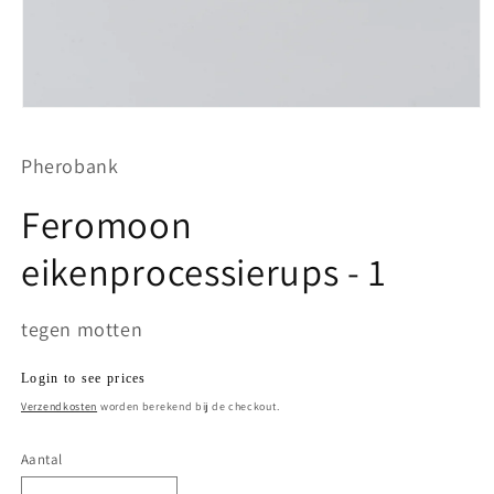
Media
1
openen
Pherobank
in
modaal
Feromoon
eikenprocessierups - 1
tegen motten
Normale
Login to see prices
prijs
Verzendkosten
worden berekend bij de checkout.
Aantal