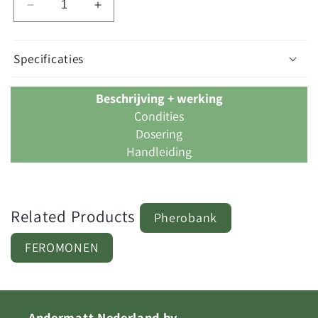
Aantal
Aantal
verlagen
verhogen
voor
voor
Feromoon
Feromoon
Specificaties
eikenprocessierups
eikenprocessierups
-
-
Beschrijving + werking
1
1
Condities
Dosering
Handleiding
Related Products
Pherobank
FEROMONEN
Andermatt Nederland bv