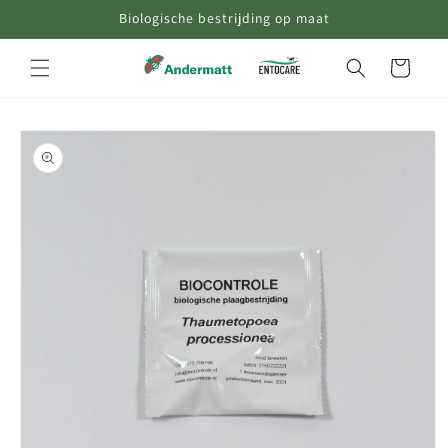
Biologische bestrijding op maat
naar de
content
Winkelwagen
Ga direct naar
productinformatie