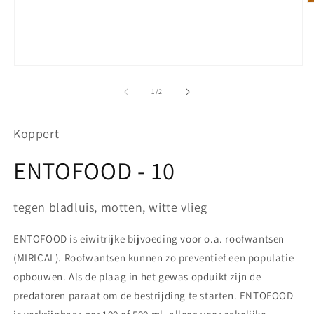
M
2
o
in
m
Media
1
openen
van
1
/
2
in
modaal
Koppert
ENTOFOOD - 10
tegen bladluis, motten, witte vlieg
ENTOFOOD is eiwitrijke bijvoeding voor o.a. roofwantsen
(MIRICAL). Roofwantsen kunnen zo preventief een populatie
opbouwen. Als de plaag in het gewas opduikt zijn de
predatoren paraat om de bestrijding te starten. ENTOFOOD