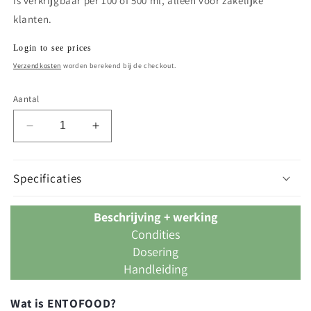
is verkrijgbaar per 100 of 500 ml, alleen voor zakelijke
klanten.
Normale
Login to see prices
prijs
Verzendkosten
worden berekend bij de checkout.
Aantal
Aantal
Aantal
verlagen
verhogen
voor
voor
entofood-
entofood-
Specificaties
10
10
Beschrijving + werking
Condities
Dosering
Handleiding
Wat is ENTOFOOD?