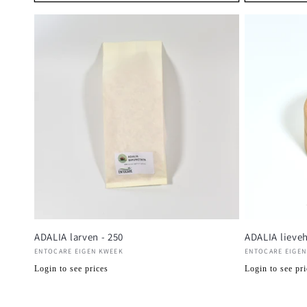
ADALIA larven - 250
ADALIA lieveh
Verkoper:
Verkoper:
ENTOCARE EIGEN KWEEK
ENTOCARE EIGEN
Normale
Normale
Login to see prices
Login to see pri
prijs
prijs