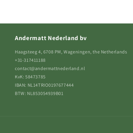
Andermatt Nederland bv
Haagsteeg 4, 6708 PM, Wageningen, the Netherlands
+31-317411188
contact@andermattnederland.nl
KvK: 58473785
IBAN: NL14TRIO0197677444
BTW: NL853054939B01