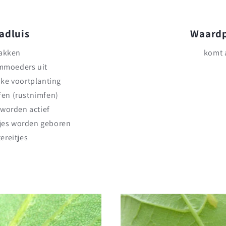
adluis
Waardp
takken
komt 
ammoeders uit
jke voortplanting
fen (rustnimfen)
 worden actief
jes worden geboren
ereitjes