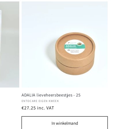
ADALIA lieveheersbeestjes - 25
Verkoper:
ENTOCARE EIGEN KWEEK
Normale
€27.25
inc. VAT
prijs
In winkelmand