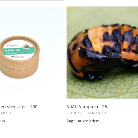
eersbeestjes - 100
ADALIA poppen - 25
Verkoper:
 KWEEK
ENTOCARE EIGEN KWEEK
Normale
ces
Login to see prices
prijs